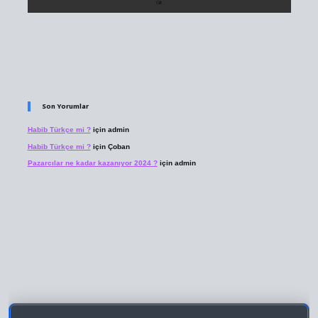
Son Yorumlar
Habib Türkçe mi ?
için
admin
Habib Türkçe mi ?
için
Çoban
Pazarcılar ne kadar kazanıyor 2024 ?
için
admin
lbet giriş