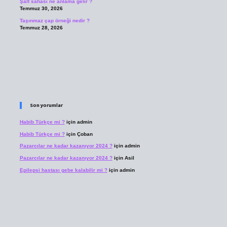
Şalt sahası ne anlama gelir ?
Temmuz 30, 2026
Taşınmaz çap örneği nedir ?
Temmuz 28, 2026
Son yorumlar
Habib Türkçe mi ?
için
admin
Habib Türkçe mi ?
için
Çoban
Pazarcılar ne kadar kazanıyor 2024 ?
için
admin
Pazarcılar ne kadar kazanıyor 2024 ?
için
Asil
Epilepsi hastası gebe kalabilir mi ?
için
admin