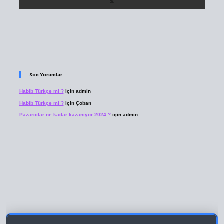
Son Yorumlar
Habib Türkçe mi ?
için
admin
Habib Türkçe mi ?
için
Çoban
Pazarcılar ne kadar kazanıyor 2024 ?
için
admin
 giriş