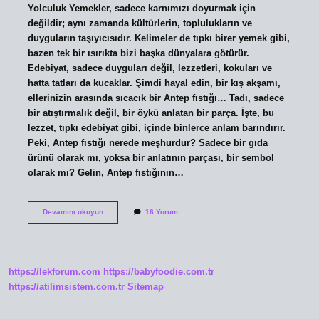
Yolculuk Yemekler, sadece karnımızı doyurmak için
değildir; aynı zamanda kültürlerin, toplulukların ve
duyguların taşıyıcısıdır. Kelimeler de tıpkı birer yemek gibi,
bazen tek bir ısırıkta bizi başka dünyalara götürür.
Edebiyat, sadece duyguları değil, lezzetleri, kokuları ve
hatta tatları da kucaklar. Şimdi hayal edin, bir kış akşamı,
ellerinizin arasında sıcacık bir Antep fıstığı… Tadı, sadece
bir atıştırmalık değil, bir öykü anlatan bir parça. İşte, bu
lezzet, tıpkı edebiyat gibi, içinde binlerce anlam barındırır.
Peki, Antep fıstığı nerede meşhurdur? Sadece bir gıda
ürünü olarak mı, yoksa bir anlatının parçası, bir sembol
olarak mı? Gelin, Antep fıstığının…
Antep
Devamını okuyun
16 Yorum
fıstığı
nerede
meşhur
?
https://lekforum.com
https://babyfoodie.com.tr
https://atilimsistem.com.tr
Sitemap