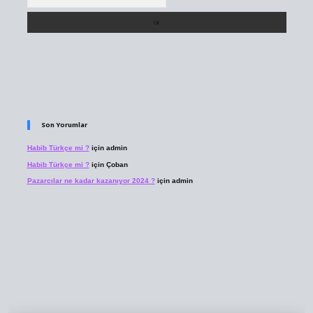
Son Yorumlar
Habib Türkçe mi ?
için
admin
Habib Türkçe mi ?
için
Çoban
Pazarcılar ne kadar kazanıyor 2024 ?
için
admin
riş