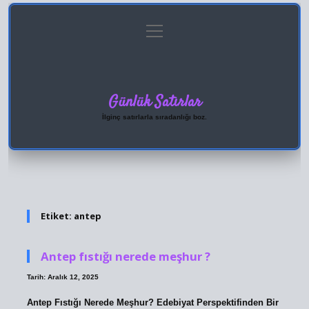
menüyü
Anasayfa
Gizlilik Politikası
Yasal Uyarı
aç
Hakkımızda
Günlük Satırlar
İlginç satırlarla sıradanlığı boz.
Etiket:
antep
Antep fıstığı nerede meşhur ?
Tarih: Aralık 12, 2025
Antep Fıstığı Nerede Meşhur? Edebiyat Perspektifinden Bir