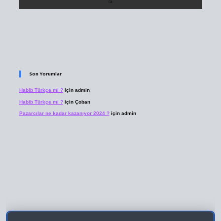
Son Yorumlar
Habib Türkçe mi ?
için
admin
Habib Türkçe mi ?
için
Çoban
Pazarcılar ne kadar kazanıyor 2024 ?
için
admin
t giriş