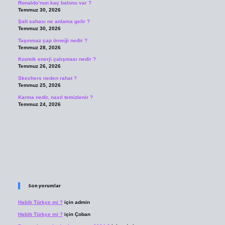
Ronaldo’nun kaç balonu var ?
Temmuz 30, 2026
Şalt sahası ne anlama gelir ?
Temmuz 30, 2026
Taşınmaz çap örneği nedir ?
Temmuz 28, 2026
Kozmik enerji çalışması nedir ?
Temmuz 26, 2026
Skechers neden rahat ?
Temmuz 25, 2026
Karma nedir, nasıl temizlenir ?
Temmuz 24, 2026
Son yorumlar
Habib Türkçe mi ?
için
admin
Habib Türkçe mi ?
için
Çoban