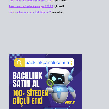
Pazarcılar ne kadar kazanıyor 2024 ?
için
admin
Pazarcılar ne kadar kazanıyor 2024 ?
için
Asil
Epilepsi hastası gebe kalabilir mi ?
için
admin