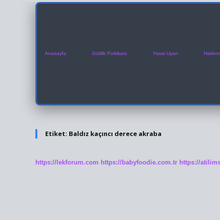
Anasayfa
Gizlilik Politikası
Yasal Uyarı
Hakkım
Etiket:
Baldız kaçıncı derece akraba
https://lekforum.com
https://babyfoodie.com.tr
https://atili