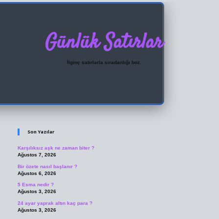
Günlük Satırlar
İlginç satırlarla sıradanlığı boz.
Sidebar
ilbet giriş
Son Yazılar
Karşılıksız aşk ne zaman biter ?
Ağustos 7, 2026
Bir özete nasıl başlanır ?
Ağustos 6, 2026
5 Esma nedir ?
Ağustos 3, 2026
24 ayar yaprak altın kaç para ?
Ağustos 3, 2026