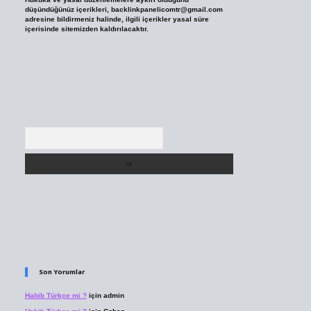
düşündüğünüz içerikleri,
backlinkpanelicomtr@gmail.com
adresine bildirmeniz halinde, ilgili içerikler yasal süre
içerisinde sitemizden kaldırılacaktır.
Arama
Son Yorumlar
Habib Türkçe mi ?
için
admin