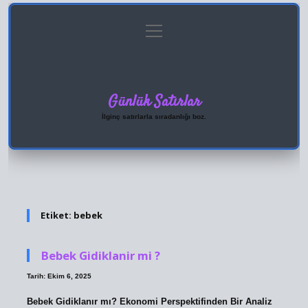
menüyü
Anasayfa
Gizlilik Politikası
Yasal Uyarı
aç
Hakkımızda
Günlük Satırlar
İlginç satırlarla sıradanlığı boz.
Etiket:
bebek
Bebek Gidiklanir mi ?
Tarih: Ekim 6, 2025
Bebek Gidiklanır mı? Ekonomi Perspektifinden Bir Analiz