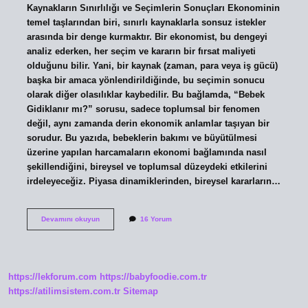
Kaynakların Sınırlılığı ve Seçimlerin Sonuçları Ekonominin
temel taşlarından biri, sınırlı kaynaklarla sonsuz istekler
arasında bir denge kurmaktır. Bir ekonomist, bu dengeyi
analiz ederken, her seçim ve kararın bir fırsat maliyeti
olduğunu bilir. Yani, bir kaynak (zaman, para veya iş gücü)
başka bir amaca yönlendirildiğinde, bu seçimin sonucu
olarak diğer olasılıklar kaybedilir. Bu bağlamda, “Bebek
Gidiklanır mı?” sorusu, sadece toplumsal bir fenomen
değil, aynı zamanda derin ekonomik anlamlar taşıyan bir
sorudur. Bu yazıda, bebeklerin bakımı ve büyütülmesi
üzerine yapılan harcamaların ekonomi bağlamında nasıl
şekillendiğini, bireysel ve toplumsal düzeydeki etkilerini
irdeleyeceğiz. Piyasa dinamiklerinden, bireysel kararların…
Bebek
Devamını okuyun
16 Yorum
Gidiklanir
mi
?
https://lekforum.com
https://babyfoodie.com.tr
https://atilimsistem.com.tr
Sitemap