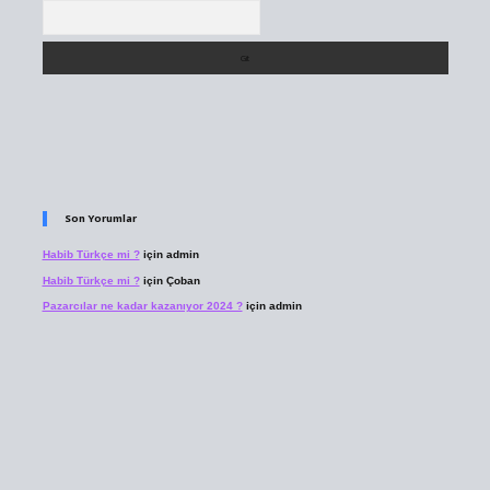
Arama
Son Yorumlar
Habib Türkçe mi ?
için
admin
Habib Türkçe mi ?
için
Çoban
Pazarcılar ne kadar kazanıyor 2024 ?
için
admin