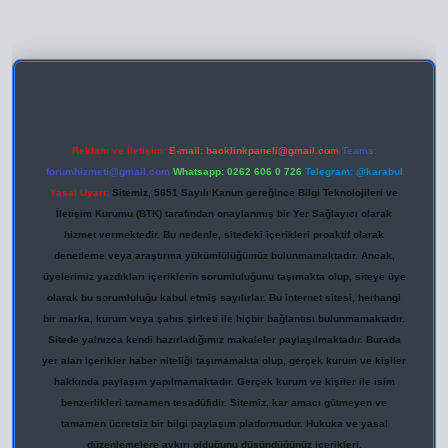
ilbet giriş
Reklam ve İletişim:
E-mail:
backlinkpaneli@gmail.com
Teams:
forumhizmeti@gmail.com
Whatsapp: 0262 606 0 726
Telegram: @karabul
Yasal Uyarı:
Sitemiz, 5651 Sayılı Kanun gereğince Bilgi Teknolojileri ve
İletişim Kurumu (BTK) tarafından onaylanmış bir Yer Sağlayıcı olarak
hizmet vermektedir. Bu nedenle, sitedeki içerikleri proaktif olarak
denetleme veya araştırma yükümlülüğümüz bulunmamaktadır. Ancak,
üyelerimiz yazdıkları içeriklerin sorumluluğunu taşımakta olup, siteye üye
olarak bu sorumluluğu kabul etmiş sayılırlar. Bu internet sitesi, herhangi
bir marka, kurum veya şahıs şirketi ile hiçbir bağlantısı bulunmamaktadır.
Sitede yalnızca kendi hazırladığımız makaleler paylaşılmaktadır. Burada
yer alan içerikler haber niteliği taşımamakta olup, gerçek kurum ve kişiler
hakkında paylaşım yapılmamaktadır. Gerçek kurum ve kişiler ile isim
benzerlikleri tamamen tesadüfidir. Sitemiz, kar amacı gütmeyen ve
tamamen ücretsiz bir bilgi paylaşım platformudur. Hukuka ve yasal
düzenlemelere aykırı olduğunu düşündüğünüz içerikleri,