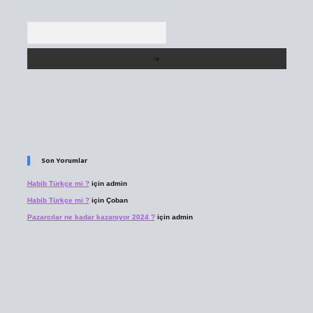
Arama
Son Yorumlar
Habib Türkçe mi ?
için
admin
Habib Türkçe mi ?
için
Çoban
Pazarcılar ne kadar kazanıyor 2024 ?
için
admin