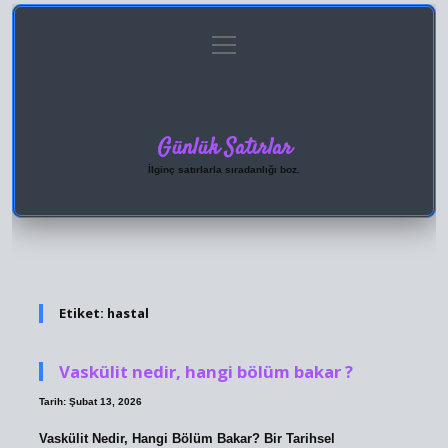
menüyü
Anasayfa
Gizlilik Politikası
Yasal Uyarı
aç
Hakkımızda
Günlük Satırlar
İlginç satırlarla sıradanlığı boz.
Etiket:
hastal
Vaskülit nedir, hangi bölüm bakar ?
Tarih: Şubat 13, 2026
Vaskülit Nedir, Hangi Bölüm Bakar? Bir Tarihsel