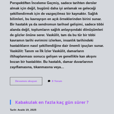
Perspektiften İnceleme Geçmiş, sadece tarihten dersler
almak için değil, bugünü daha iyi anlamak ve geleceği
şekillendirmek için de vazgeçilmez bir kaynaktır. Sağlık
bilimleri, bu kavrayışın en açık örneklerinden birini sunar.
Bir hastalık ya da sendromun tarihsel gelişimi, sadece tıbbi
alanda değil, toplumların sağlık anlayışındaki dönüşümleri
de gözler önüne serer. Vaskülit, tam da bu tür bir tıbbi
kavramın tarihi evrimini izlerken, insanlık tarihindeki
hastalıkların nasıl şekillendiğine dair önemli ipuçları sunar.
Vaskülit: Tanım ve İlk İzler Vaskülit, damarların
iltihaplanması sonucu gelişen ve genellikle kan akışını
bozan bir hastalıktır. Bu hastalık, damar duvarlarının
zayıflamasına, tıkanmasına veya…
Vaskülit
Devamını okuyun
8 Yorum
nedir,
hangi
bölüm
bakar
?
Kabakulak en fazla kaç gün sürer ?
Tarih: Aralık 19, 2025