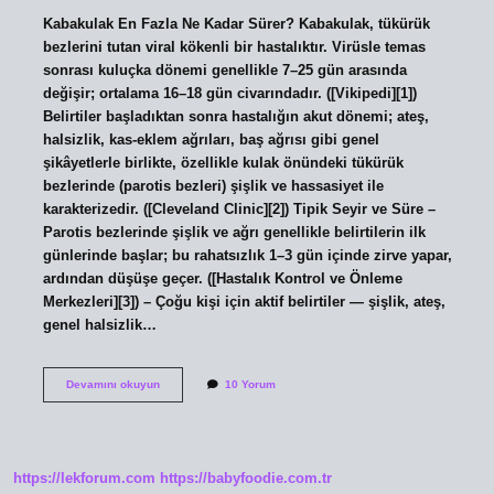
Kabakulak En Fazla Ne Kadar Sürer? Kabakulak, tükürük
bezlerini tutan viral kökenli bir hastalıktır. Virüsle temas
sonrası kuluçka dönemi genellikle 7–25 gün arasında
değişir; ortalama 16–18 gün civarındadır. ([Vikipedi][1])
Belirtiler başladıktan sonra hastalığın akut dönemi; ateş,
halsizlik, kas‑eklem ağrıları, baş ağrısı gibi genel
şikâyetlerle birlikte, özellikle kulak önündeki tükürük
bezlerinde (parotis bezleri) şişlik ve hassasiyet ile
karakterizedir. ([Cleveland Clinic][2]) Tipik Seyir ve Süre –
Parotis bezlerinde şişlik ve ağrı genellikle belirtilerin ilk
günlerinde başlar; bu rahatsızlık 1–3 gün içinde zirve yapar,
ardından düşüşe geçer. ([Hastalık Kontrol ve Önleme
Merkezleri][3]) – Çoğu kişi için aktif belirtiler — şişlik, ateş,
genel halsizlik…
Kabakulak
Devamını okuyun
10 Yorum
en
fazla
kaç
gün
sürer
https://lekforum.com
https://babyfoodie.com.tr
?