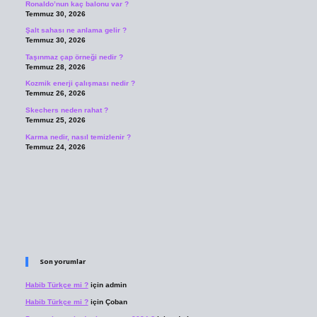
Ronaldo’nun kaç balonu var ?
Temmuz 30, 2026
Şalt sahası ne anlama gelir ?
Temmuz 30, 2026
Taşınmaz çap örneği nedir ?
Temmuz 28, 2026
Kozmik enerji çalışması nedir ?
Temmuz 26, 2026
Skechers neden rahat ?
Temmuz 25, 2026
Karma nedir, nasıl temizlenir ?
Temmuz 24, 2026
Son yorumlar
Habib Türkçe mi ?
için
admin
Habib Türkçe mi ?
için
Çoban