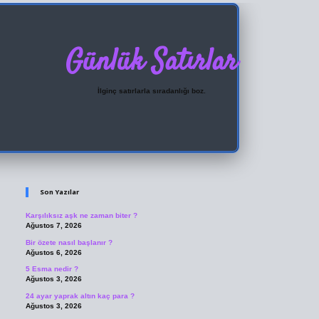
Günlük Satırlar
İlginç satırlarla sıradanlığı boz.
Sidebar
ilbet giriş
Son Yazılar
Karşılıksız aşk ne zaman biter ?
Ağustos 7, 2026
Bir özete nasıl başlanır ?
Ağustos 6, 2026
5 Esma nedir ?
Ağustos 3, 2026
24 ayar yaprak altın kaç para ?
Ağustos 3, 2026