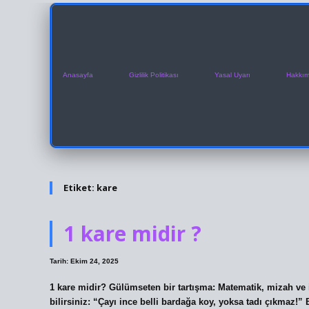
Anasayfa
Gizlilik Politikası
Yasal Uyarı
Hakkım
Etiket:
kare
1 kare midir ?
Tarih: Ekim 24, 2025
1 kare midir? Gülümseten bir tartışma: Matematik, mizah ve 
bilirsiniz: “Çayı ince belli bardağa koy, yoksa tadı çıkmaz!