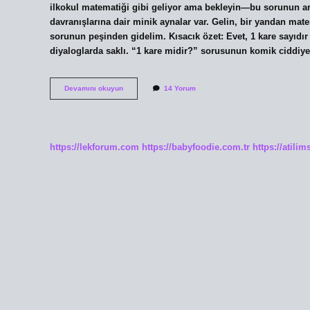
ilkokul matematiği gibi geliyor ama bekleyin—bu sorunun a
davranışlarına dair minik aynalar var. Gelin, bir yandan m
sorunun peşinden gidelim. Kısacık özet: Evet, 1 kare sayıdır 
diyaloglarda saklı. “1 kare midir?” sorusunun komik ciddiy
1
Devamını okuyun
14 Yorum
kare
midir
?
https://lekforum.com
https://babyfoodie.com.tr
https://atili