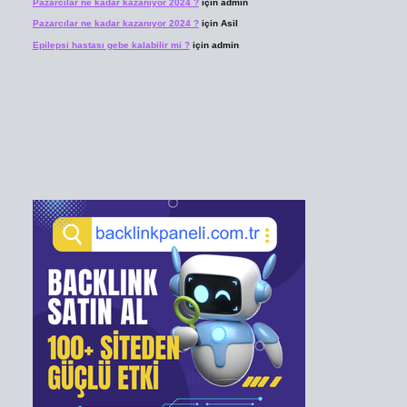
Pazarcılar ne kadar kazanıyor 2024 ?
için
admin
Pazarcılar ne kadar kazanıyor 2024 ?
için
Asil
Epilepsi hastası gebe kalabilir mi ?
için
admin