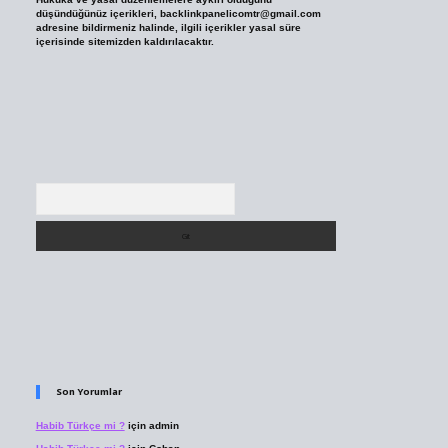
düşündüğünüz içerikleri,
backlinkpanelicomtr@gmail.com
adresine bildirmeniz halinde, ilgili içerikler yasal süre
içerisinde sitemizden kaldırılacaktır.
Arama
Son Yorumlar
Habib Türkçe mi ?
için
admin