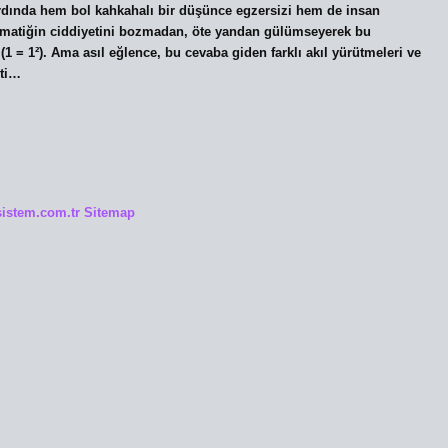
rdında hem bol kahkahalı bir düşünce egzersizi hem de insan
atematiğin ciddiyetini bozmadan, öte yandan gülümseyerek bu
(1 = 1²). Ama asıl eğlence, bu cevaba giden farklı akıl yürütmeleri ve
eti…
msistem.com.tr
Sitemap