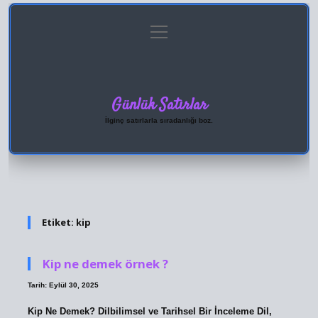
menüyü
Anasayfa
Gizlilik Politikası
Yasal Uyarı
aç
Hakkımızda
Günlük Satırlar
İlginç satırlarla sıradanlığı boz.
Etiket:
kip
Kip ne demek örnek ?
Tarih: Eylül 30, 2025
Kip Ne Demek? Dilbilimsel ve Tarihsel Bir İnceleme Dil,