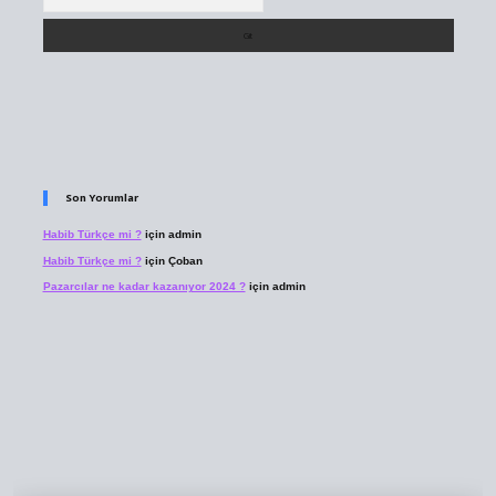
Son Yorumlar
Habib Türkçe mi ?
için
admin
Habib Türkçe mi ?
için
Çoban
Pazarcılar ne kadar kazanıyor 2024 ?
için
admin
riş