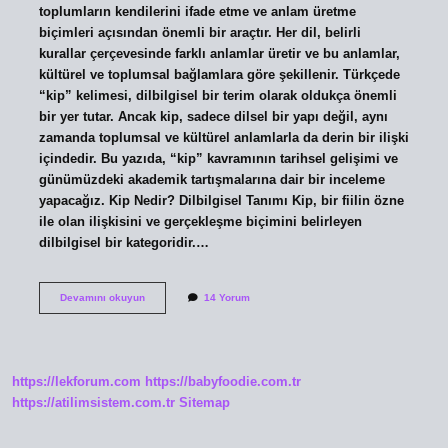
toplumların kendilerini ifade etme ve anlam üretme
biçimleri açısından önemli bir araçtır. Her dil, belirli
kurallar çerçevesinde farklı anlamlar üretir ve bu anlamlar,
kültürel ve toplumsal bağlamlara göre şekillenir. Türkçede
“kip” kelimesi, dilbilgisel bir terim olarak oldukça önemli
bir yer tutar. Ancak kip, sadece dilsel bir yapı değil, aynı
zamanda toplumsal ve kültürel anlamlarla da derin bir ilişki
içindedir. Bu yazıda, “kip” kavramının tarihsel gelişimi ve
günümüzdeki akademik tartışmalarına dair bir inceleme
yapacağız. Kip Nedir? Dilbilgisel Tanımı Kip, bir fiilin özne
ile olan ilişkisini ve gerçekleşme biçimini belirleyen
dilbilgisel bir kategoridir.…
Kip
Devamını okuyun
14 Yorum
ne
demek
örnek
?
https://lekforum.com
https://babyfoodie.com.tr
https://atilimsistem.com.tr
Sitemap