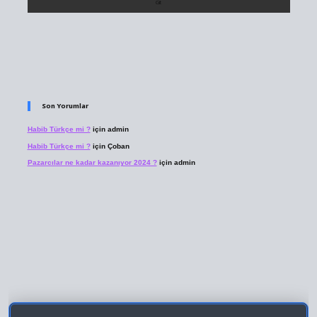
Son Yorumlar
Habib Türkçe mi ?
için
admin
Habib Türkçe mi ?
için
Çoban
Pazarcılar ne kadar kazanıyor 2024 ?
için
admin
 giriş