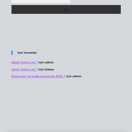
Son Yorumlar
Habib Türkçe mi ?
için
admin
Habib Türkçe mi ?
için
Çoban
Pazarcılar ne kadar kazanıyor 2024 ?
için
admin
ilbet giriş