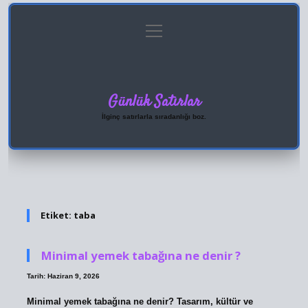
menüyü
Anasayfa
Gizlilik Politikası
Yasal Uyarı
aç
Hakkımızda
Günlük Satırlar
İlginç satırlarla sıradanlığı boz.
Etiket:
taba
Minimal yemek tabağına ne denir ?
Tarih: Haziran 9, 2026
Minimal yemek tabağına ne denir? Tasarım, kültür ve