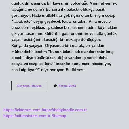
günlük dil arasında bir kavramın yolculuğu Minimal yemek
tabağına ne denir? Bu soru ilk bakışta oldukça basit
görünüyor. Hatta mutfakla az çok ilgisi olan biri için cevap
“tabak işte” deyip geçilecek kadar sıradan. Ama mesele
biraz derinleştikçe, iş sadece bir nesnenin adını koymaktan
çıkıyor; tasarımın, kültürün, gastronominin ve hatta günlük
yaşam estetiğinin kesiştiği bir noktaya dönüşüyor.
Konya’da yaşayan 26 yaşında biri olarak, bir yandan
mühendislik tarafım “bunun teknik adı standartlaştırılmış
olmalı” diye düşünürken, diğer yandan içimdeki daha
sosyal ve sezgisel taraf “insanlar bunu nasıl hissediyor,
nasıl algılıyor?” diye soruyor. Bu iki ses…
Minimal
Devamını okuyun
Yorum Bırak
yemek
tabağına
ne
denir
?
https://lekforum.com
https://babyfoodie.com.tr
https://atilimsistem.com.tr
Sitemap