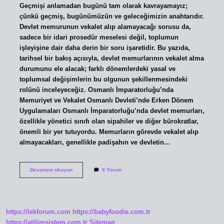
Geçmişi anlamadan bugünü tam olarak kavrayamayız;
çünkü geçmiş, bugünümüzün ve geleceğimizin anahtarıdır.
Devlet memurunun vekalet alıp alamayacağı sorusu da,
sadece bir idari prosedür meselesi değil, toplumun
işleyişine dair daha derin bir soru işaretidir. Bu yazıda,
tarihsel bir bakış açısıyla, devlet memurlarının vekalet alma
durumunu ele alacak; farklı dönemlerdeki yasal ve
toplumsal değişimlerin bu olgunun şekillenmesindeki
rolünü inceleyeceğiz. Osmanlı İmparatorluğu’nda
Memuriyet ve Vekalet Osmanlı Devleti’nde Erken Dönem
Uygulamaları Osmanlı İmparatorluğu’nda devlet memurları,
özellikle yönetici sınıfı olan sipahiler ve diğer bürokratlar,
önemli bir yer tutuyordu. Memurların görevde vekalet alıp
almayacakları, genellikle padişahın ve devletin…
Devlet
Devamını okuyun
8 Yorum
memuru
vekalet
alabilir
mi
?
https://lekforum.com
https://babyfoodie.com.tr
https://atilimsistem.com.tr
Sitemap