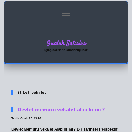
menüyü
Anasayfa
Gizlilik Politikası
Yasal Uyarı
aç
Hakkımızda
Günlük Satırlar
İlginç satırlarla sıradanlığı boz.
Etiket:
vekalet
Devlet memuru vekalet alabilir mi ?
Tarih: Ocak 10, 2026
Devlet Memuru Vekalet Alabilir mi? Bir Tarihsel Perspektif