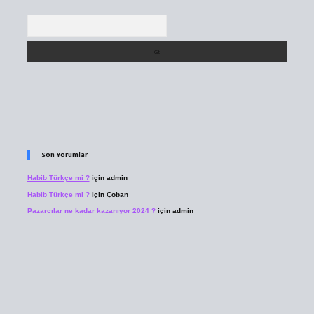
Arama
Son Yorumlar
Habib Türkçe mi ?
için
admin
Habib Türkçe mi ?
için
Çoban
Pazarcılar ne kadar kazanıyor 2024 ?
için
admin