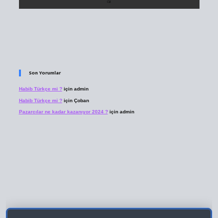
Son Yorumlar
Habib Türkçe mi ?
için
admin
Habib Türkçe mi ?
için
Çoban
Pazarcılar ne kadar kazanıyor 2024 ?
için
admin
 giriş