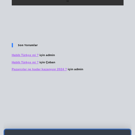
Son Yorumlar
Habib Türkçe mi ?
için
admin
Habib Türkçe mi ?
için
Çoban
Pazarcılar ne kadar kazanıyor 2024 ?
için
admin
 giriş