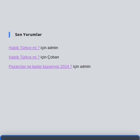
Son Yorumlar
Habib Türkçe mi ?
için
admin
Habib Türkçe mi ?
için
Çoban
Pazarcılar ne kadar kazanıyor 2024 ?
için
admin
lbet giriş