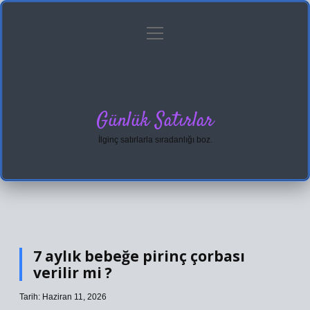
menüyü
Anasayfa
Gizlilik Politikası
Yasal Uyarı
aç
Hakkımızda
Günlük Satırlar
İlginç satırlarla sıradanlığı boz.
7 aylık bebeğe pirinç çorbası
verilir mi ?
Tarih: Haziran 11, 2026