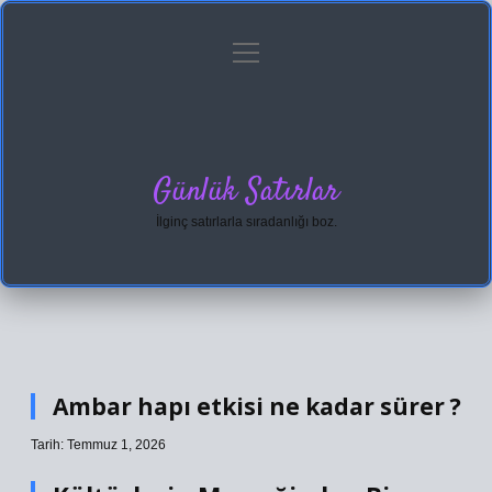
menüyü
Anasayfa
Gizlilik Politikası
Yasal Uyarı
aç
Hakkımızda
Günlük Satırlar
İlginç satırlarla sıradanlığı boz.
Ambar hapı etkisi ne kadar sürer ?
Tarih: Temmuz 1, 2026