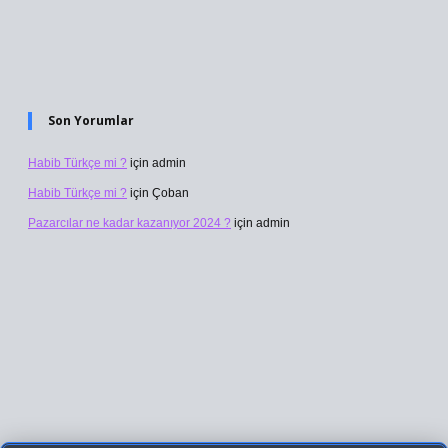
Son Yorumlar
Habib Türkçe mi ?
için
admin
Habib Türkçe mi ?
için
Çoban
Pazarcılar ne kadar kazanıyor 2024 ?
için
admin
bet giriş