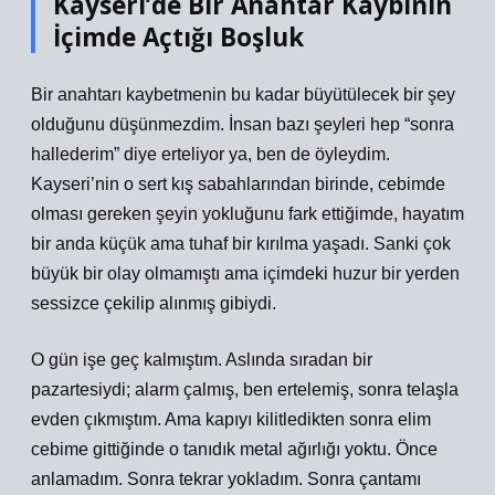
Kayseri’de Bir Anahtar Kaybının
İçimde Açtığı Boşluk
Bir anahtarı kaybetmenin bu kadar büyütülecek bir şey
olduğunu düşünmezdim. İnsan bazı şeyleri hep “sonra
hallederim” diye erteliyor ya, ben de öyleydim.
Kayseri’nin o sert kış sabahlarından birinde, cebimde
olması gereken şeyin yokluğunu fark ettiğimde, hayatım
bir anda küçük ama tuhaf bir kırılma yaşadı. Sanki çok
büyük bir olay olmamıştı ama içimdeki huzur bir yerden
sessizce çekilip alınmış gibiydi.
O gün işe geç kalmıştım. Aslında sıradan bir
pazartesiydi; alarm çalmış, ben ertelemiş, sonra telaşla
evden çıkmıştım. Ama kapıyı kilitledikten sonra elim
cebime gittiğinde o tanıdık metal ağırlığı yoktu. Önce
anlamadım. Sonra tekrar yokladım. Sonra çantamı