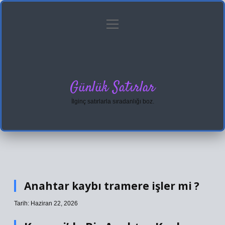
menüyü
Anasayfa
Gizlilik Politikası
Yasal Uyarı
aç
Hakkımızda
Günlük Satırlar
İlginç satırlarla sıradanlığı boz.
Anahtar kaybı tramere işler mi ?
Tarih: Haziran 22, 2026