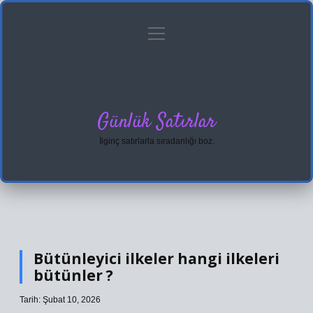
menüyü
Anasayfa
Gizlilik Politikası
Yasal Uyarı
aç
Hakkımızda
Günlük Satırlar
İlginç satırlarla sıradanlığı boz.
Bütünleyici ilkeler hangi ilkeleri
bütünler ?
Tarih: Şubat 10, 2026