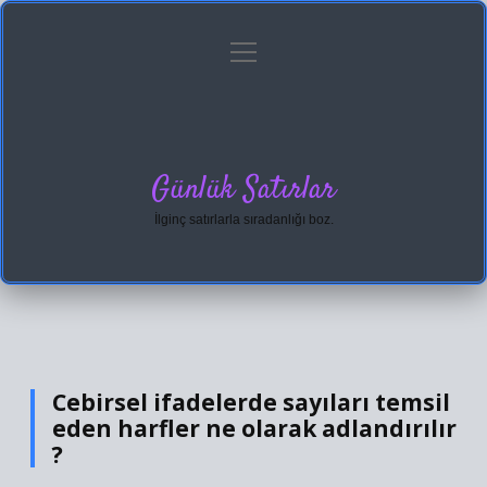
menüyü
Anasayfa
Gizlilik Politikası
Yasal Uyarı
aç
Hakkımızda
Günlük Satırlar
İlginç satırlarla sıradanlığı boz.
Cebirsel ifadelerde sayıları temsil
eden harfler ne olarak adlandırılır
?