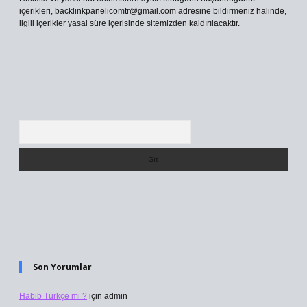
içerikleri,
backlinkpanelicomtr@gmail.com
adresine bildirmeniz halinde,
ilgili içerikler yasal süre içerisinde sitemizden kaldırılacaktır.
Arama
Son Yorumlar
Habib Türkçe mi ?
için
admin