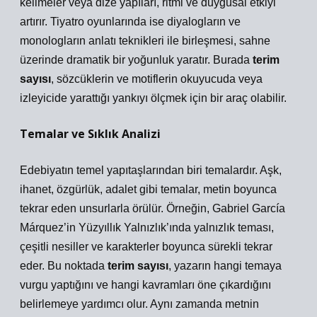
kelimeler veya dize yapıları, ritmi ve duygusal etkiyi
artırır. Tiyatro oyunlarında ise diyalogların ve
monologların
anlatı teknikleri
ile birleşmesi, sahne
üzerinde dramatik bir yoğunluk yaratır. Burada
terim
sayısı
, sözcüklerin ve motiflerin okuyucuda veya
izleyicide yarattığı yankıyı ölçmek için bir araç olabilir.
Temalar ve Sıklık Analizi
Edebiyatın temel yapıtaşlarından biri temalardır. Aşk,
ihanet, özgürlük, adalet gibi temalar, metin boyunca
tekrar eden unsurlarla örülür. Örneğin, Gabriel García
Márquez’in Yüzyıllık Yalnızlık’ında yalnızlık teması,
çeşitli nesiller ve karakterler boyunca sürekli tekrar
eder. Bu noktada
terim sayısı
, yazarın hangi temaya
vurgu yaptığını ve hangi kavramları öne çıkardığını
belirlemeye yardımcı olur. Aynı zamanda metnin