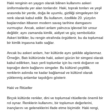
Haki renginin en yaygın olarak bilinen kullanımı askeri
üniformalarda yer alan tonlarıdır. Haki, toprak tonları ve yeşil
arasında bir yerde, doğa ile uyumlu, gizliliği simgeleyen bir
renk olarak kabul edilir. Bu kullanım, özellikle 20. yüzyılın
başlarından itibaren modern savaş tarihine damgasını
vurmuştur. Ancak, askeri anlam yalnızca işlevsel bir unsur
değildir; aynı zamanda kimlik, aidiyet ve güç sembolüdür.
Askeri birlikler, bu rengin etrafında örgütlenir, bu da toplumsal
bir kimlik inşasına katkı sağlar.
Ancak bu askeri anlam, her kültürde aynı şekilde algılanmaz.
Örneğin, Batı kültüründe haki, askeri gücün bir simgesi olarak
kabul edilirken, bazı yerli toplumlar için bu renk doğanın ve
toprağın derin bağlarını simgeler. Bu kültürel çeşitlilik,
renklerin aslında ne kadar bağlamsal ve kültürel olarak
yüklenmiş anlamlar taşıdığını gösterir.
Haki ve Ritüeller
Birçok kültürde renkler, dini ve toplumsal ritüellerde önemli bir
rol oynar. Renklerin kullanımı, bir toplumun değerlerini,
inançlarını ve geleneklerini ifade etme biçimidir. Haki rengi,