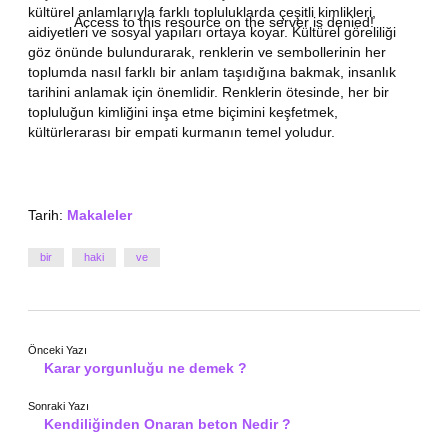
kültürel anlamlarıyla farklı topluluklarda çeşitli kimlikleri,
Access to this resource on the server is denied!
aidiyetleri ve sosyal yapıları ortaya koyar. Kültürel göreliliği
göz önünde bulundurarak, renklerin ve sembollerinin her
toplumda nasıl farklı bir anlam taşıdığına bakmak, insanlık
tarihini anlamak için önemlidir. Renklerin ötesinde, her bir
topluluğun kimliğini inşa etme biçimini keşfetmek,
kültürlerarası bir empati kurmanın temel yoludur.
Tarih:
Makaleler
bir
haki
ve
Önceki Yazı
Karar yorgunluğu ne demek ?
Sonraki Yazı
Kendiliğinden Onaran beton Nedir ?