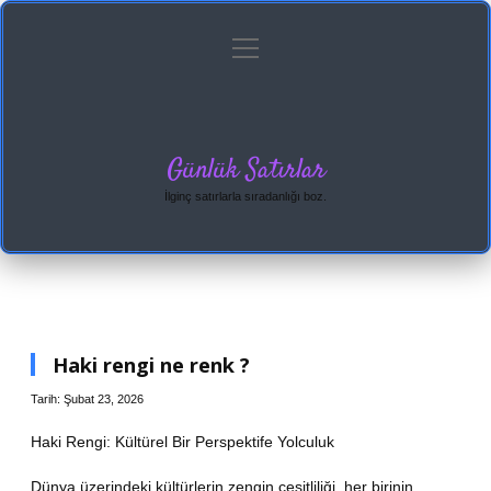
menüyü
Anasayfa
Gizlilik Politikası
Yasal Uyarı
aç
Hakkımızda
Günlük Satırlar
İlginç satırlarla sıradanlığı boz.
Haki rengi ne renk ?
Tarih: Şubat 23, 2026
Haki Rengi: Kültürel Bir Perspektife Yolculuk
Dünya üzerindeki kültürlerin zengin çeşitliliği, her birinin