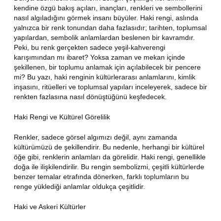
kendine özgü bakış açıları, inançları, renkleri ve sembollerini
nasıl algıladığını görmek insanı büyüler. Haki rengi, aslında
yalnızca bir renk tonundan daha fazlasıdır; tarihten, toplumsal
yapılardan, sembolik anlamlardan beslenen bir kavramdır.
Peki, bu renk gerçekten sadece yeşil-kahverengi
karışımından mı ibaret? Yoksa zaman ve mekan içinde
şekillenen, bir toplumu anlamak için açılabilecek bir pencere
mi? Bu yazı, haki renginin kültürlerarası anlamlarını, kimlik
inşasını, ritüelleri ve toplumsal yapıları inceleyerek, sadece bir
renkten fazlasına nasıl dönüştüğünü keşfedecek.
Haki Rengi ve Kültürel Görelilik
Renkler, sadece görsel algımızı değil, aynı zamanda
kültürümüzü de şekillendirir. Bu nedenle, herhangi bir kültürel
öğe gibi, renklerin anlamları da görelidir. Haki rengi, genellikle
doğa ile ilişkilendirilir. Bu rengin sembolizmi, çeşitli kültürlerde
benzer temalar etrafında dönerken, farklı toplumların bu
renge yüklediği anlamlar oldukça çeşitlidir.
Haki ve Askeri Kültürler