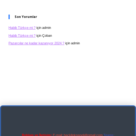
Son Yorumlar
Habib Türkçe mi ?
için
admin
Habib Türkçe mi ?
için
Çoban
Pazarcılar ne kadar kazanıyor 2024 ?
için
admin
Reklam ve İletişim:
E-mail:
backlinkpaneli@gmail.com
Teams: