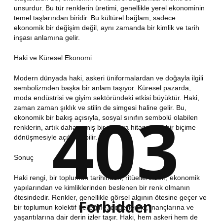
unsurdur. Bu tür renklerin üretimi, genellikle yerel ekonominin
temel taşlarından biridir. Bu kültürel bağlam, sadece
ekonomik bir değişim değil, aynı zamanda bir kimlik ve tarih
inşası anlamına gelir.
Haki ve Küresel Ekonomi
Modern dünyada haki, askeri üniformalardan ve doğayla ilgili
sembolizmden başka bir anlam taşıyor. Küresel pazarda,
moda endüstrisi ve giyim sektöründeki etkisi büyüktür. Haki,
403
zaman zaman şıklık ve stilin de simgesi haline gelir. Bu,
ekonomik bir bakış açısıyla, sosyal sınıfın sembolü olabilen
renklerin, artık daha geniş bir pazara hitap eden bir biçime
dönüşmesiyle açıklanabilir.
Sonuç
Haki rengi, bir toplumun tarihinden, ritüellerinden, ekonomik
yapılarından ve kimliklerinden beslenen bir renk olmanın
ötesindedir. Renkler, genellikle görsel algının ötesine geçer ve
Forbidden
bir toplumun kolektif belleğine, değerlerine, inançlarına ve
yaşantılarına dair derin izler taşır. Haki, hem askeri hem de