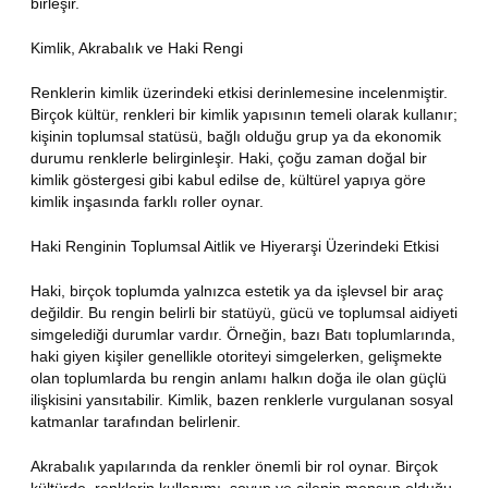
birleşir.
Kimlik, Akrabalık ve Haki Rengi
Renklerin kimlik üzerindeki etkisi derinlemesine incelenmiştir.
Birçok kültür, renkleri bir kimlik yapısının temeli olarak kullanır;
kişinin toplumsal statüsü, bağlı olduğu grup ya da ekonomik
durumu renklerle belirginleşir. Haki, çoğu zaman doğal bir
kimlik göstergesi gibi kabul edilse de, kültürel yapıya göre
kimlik inşasında farklı roller oynar.
Haki Renginin Toplumsal Aitlik ve Hiyerarşi Üzerindeki Etkisi
Haki, birçok toplumda yalnızca estetik ya da işlevsel bir araç
değildir. Bu rengin belirli bir statüyü, gücü ve toplumsal aidiyeti
simgelediği durumlar vardır. Örneğin, bazı Batı toplumlarında,
haki giyen kişiler genellikle otoriteyi simgelerken, gelişmekte
olan toplumlarda bu rengin anlamı halkın doğa ile olan güçlü
ilişkisini yansıtabilir. Kimlik, bazen renklerle vurgulanan sosyal
katmanlar tarafından belirlenir.
Akrabalık yapılarında da renkler önemli bir rol oynar. Birçok
kültürde, renklerin kullanımı, soyun ve ailenin mensup olduğu