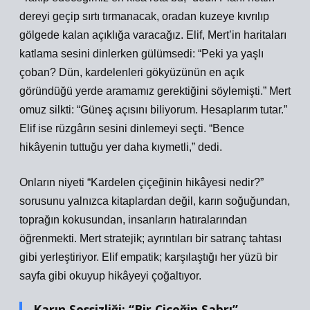
dereyi geçip sırtı tırmanacak, oradan kuzeye kıvrılıp
gölgede kalan açıklığa varacağız. Elif, Mert’in haritaları
katlama sesini dinlerken gülümsedi: “Peki ya yaşlı
çoban? Dün, kardelenleri gökyüzünün en açık
göründüğü yerde aramamız gerektiğini söylemişti.” Mert
omuz silkti: “Güneş açısını biliyorum. Hesaplarım tutar.”
Elif ise rüzgârın sesini dinlemeyi seçti. “Bence
hikâyenin tuttuğu yer daha kıymetli,” dedi.
Onların niyeti “Kardelen çiçeğinin hikâyesi nedir?”
sorusunu yalnızca kitaplardan değil, karın soğuğundan,
toprağın kokusundan, insanların hatıralarından
öğrenmekti. Mert stratejik; ayrıntıları bir satranç tahtası
gibi yerleştiriyor. Elif empatik; karşılaştığı her yüzü bir
sayfa gibi okuyup hikâyeyi çoğaltıyor.
Karın Sessizliği: “Bir Çiçeğin Sabrı”