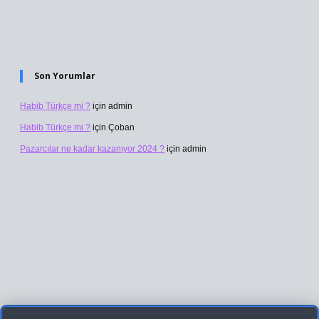
Son Yorumlar
Habib Türkçe mi ?
için
admin
Habib Türkçe mi ?
için
Çoban
Pazarcılar ne kadar kazanıyor 2024 ?
için
admin
lbet giriş