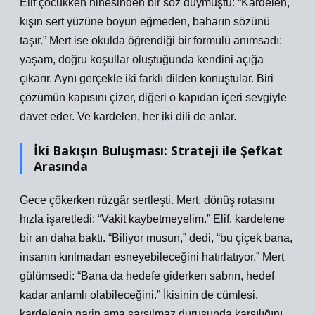
Elif çocukken ninesinden bir söz duymuştu: “Kardelen,
kışın sert yüzüne boyun eğmeden, baharın sözünü
taşır.” Mert ise okulda öğrendiği bir formülü anımsadı:
yaşam, doğru koşullar oluştuğunda kendini açığa
çıkarır. Aynı gerçekle iki farklı dilden konuştular. Biri
çözümün kapısını çizer, diğeri o kapıdan içeri sevgiyle
davet eder. Ve kardelen, her iki dili de anlar.
İki Bakışın Buluşması: Strateji ile Şefkat
Arasında
Gece çökerken rüzgâr sertleşti. Mert, dönüş rotasını
hızla işaretledi: “Vakit kaybetmeyelim.” Elif, kardelene
bir an daha baktı. “Biliyor musun,” dedi, “bu çiçek bana,
insanın kırılmadan esneyebileceğini hatırlatıyor.” Mert
gülümsedi: “Bana da hedefe giderken sabrın, hedef
kadar anlamlı olabileceğini.” İkisinin de cümlesi,
kardelenin narin ama sarsılmaz duruşunda karşılığını