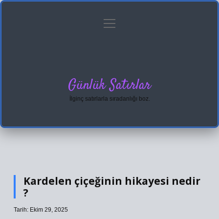
menüyü
Anasayfa
Gizlilik Politikası
Yasal Uyarı
aç
Hakkımızda
Günlük Satırlar
İlginç satırlarla sıradanlığı boz.
Kardelen çiçeğinin hikayesi nedir
?
Tarih: Ekim 29, 2025