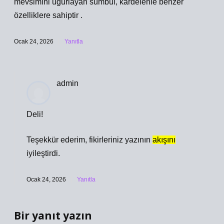
mevsimini uğurlayan sümbül, kardelenle benzer
özelliklere sahiptir .
Ocak 24, 2026
Yanıtla
admin
Deli!
Teşekkür ederim, fikirleriniz yazının
akışını
iyileştirdi.
Ocak 24, 2026
Yanıtla
Bir yanıt yazın