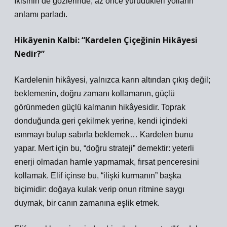
İkisinin de gözlerinde, az önce yürüdükleri yolların
anlamı parladı.
Hikâyenin Kalbi: “Kardelen Çiçeğinin Hikâyesi
Nedir?”
Kardelenin hikâyesi, yalnızca karın altından çıkış değil;
beklemenin, doğru zamanı kollamanın, güçlü
görünmeden güçlü kalmanın hikâyesidir. Toprak
donduğunda geri çekilmek yerine, kendi içindeki
ısınmayı bulup sabırla beklemek… Kardelen bunu
yapar. Mert için bu, “doğru strateji” demektir: yeterli
enerji olmadan hamle yapmamak, fırsat penceresini
kollamak. Elif içinse bu, “ilişki kurmanın” başka
biçimidir: doğaya kulak verip onun ritmine saygı
duymak, bir canın zamanına eşlik etmek.