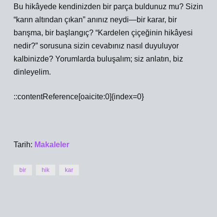
Bu hikâyede kendinizden bir parça buldunuz mu? Sizin
“karın altından çıkan” anınız neydi—bir karar, bir
barışma, bir başlangıç? “Kardelen çiçeğinin hikâyesi
nedir?” sorusuna sizin cevabınız nasıl duyuluyor
kalbinizde? Yorumlarda buluşalım; siz anlatın, biz
dinleyelim.
::contentReference[oaicite:0]{index=0}
Tarih:
Makaleler
bir
hik
kar