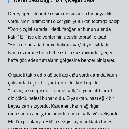
Dereyi geçtiklerinde ikisini de susturan bir beyazlık
vardı. Mert, adımlarını ölçer gibi yürürken toprağa bakıp
“Don çizgisi şurada,” dedi, “soğanlar bunun altında
kalır.” Elif ise eldivenlerinin ucuyla toprağı okşadı.
“Belki de burada birinin hatırası var,” diye fısıldadı.
Karın üzerinde belli belirsiz bir iz uzanıyordu: geçen
hafta göç eden turnaların gölgesine benzer bir işaret.
O işareti takip edip gölgeli açıklığa vardıklarında karın
çatısında küçük bir yarık görüldü. Mert eğildi:
“Basınçtaki değişim… erime hattı,” diye mırıldandı. Elif
diz çöktü, nefesi buhar oldu. O yarıktan, başı eğik bir
beyaz çan sızıyordu. Kardelen, karın ağırlığını
omuzlarına almış, incinmeden ama inatla yükseliyordu.
Mert’in planlarıyla Elif’in sezgisi aynı noktada birleşti.