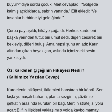
büyür?” diye sordu çocuk. Mert cevapladı: “Gölgede
kalmış açıklıklarda, sabrın yanında.” Elif ekledi: “Ve
insanlar birbirine iyi geldiğinde.”
Çorba paylaşıldı, hikâye çoğaldı. Herkes kardeleni
başka yerinden tuttu: biri umut dedi, diğeri cesaret; biri
bekleyiş, diğeri buluş. Ama hepsi şunu anladı: Karın
altından çıkan beyaz çan, aslında içimizdeki sesin
yankısıydı.
Öz: Kardelen Çiçeğinin Hikâyesi Nedir?
(Kalbimize Yazılan Cevap)
Kardelenin hikâyesi, ikilemleri barıştıran bir köprü. Sert
kışla yumuşak baharın, planla sezginin, çözümle
şefkatin arasında kurulan bir bağ. Mert’in stratejisi yolu
açar; Elif’in ilişkisel yaklaşımı o yolda kaybolmamayı