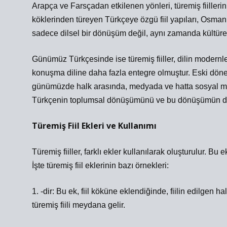
Arapça ve Farsçadan etkilenen yönleri, türemiş fiiller
köklerinden türeyen Türkçeye özgü fiil yapıları, Osmanl
sadece dilsel bir dönüşüm değil, aynı zamanda kültürel
Günümüz Türkçesinde ise türemiş fiiller, dilin modernl
konuşma diline daha fazla entegre olmuştur. Eski döneml
günümüzde halk arasında, medyada ve hatta sosyal medy
Türkçenin toplumsal dönüşümünü ve bu dönüşümün dil üz
Türemiş Fiil Ekleri ve Kullanımı
Türemiş fiiller, farklı ekler kullanılarak oluşturulur. Bu 
İşte türemiş fiil eklerinin bazı örnekleri:
1. -dir: Bu ek, fiil köküne eklendiğinde, fiilin edilgen 
türemiş fiili meydana gelir.