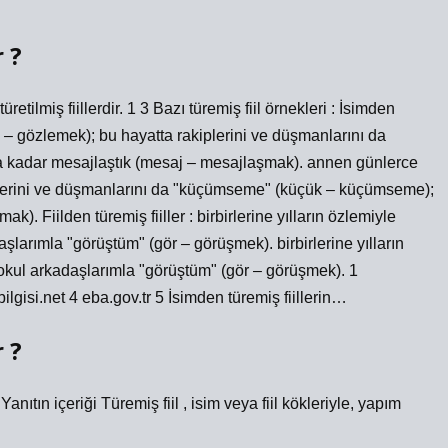
 ?
türetilmiş fiillerdir. 1 3 Bazı türemiş fiil örnekleri : İsimden
z – gözlemek); bu hayatta rakiplerini ve düşmanlarını da
kadar mesajlaştık (mesaj – mesajlaşmak). annen günlerce
plerini ve düşmanlarını da "küçümseme" (küçük – küçümseme);
. Fiilden türemiş fiiller : birbirlerine yılların özlemiyle
adaşlarımla "görüştüm" (gör – görüşmek). birbirlerine yılların
ilkokul arkadaşlarımla "görüştüm" (gör – görüşmek). 1
ilgisi.net 4 eba.gov.tr 5 İsimden türemiş fiillerin…
 ?
tın içeriği Türemiş fiil , isim veya fiil kökleriyle, yapım