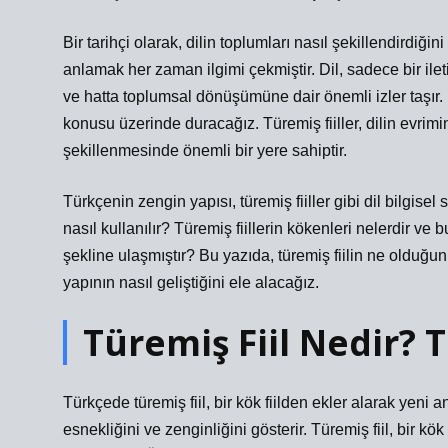
Bir tarihçi olarak, dilin toplumları nasıl şekillendirdiğ
anlamak her zaman ilgimi çekmiştir. Dil, sadece bir ile
ve hatta toplumsal dönüşümüne dair önemli izler taşır. 
konusu üzerinde duracağız. Türemiş fiiller, dilin evri
şekillenmesinde önemli bir yere sahiptir.
Türkçenin zengin yapısı, türemiş fiiller gibi dil bilgisel sü
nasıl kullanılır? Türemiş fiillerin kökenleri nelerdir v
şekline ulaşmıştır? Bu yazıda, türemiş fiilin ne olduğunu,
yapının nasıl geliştiğini ele alacağız.
Türemiş Fiil Nedir? 
Türkçede türemiş fiil, bir kök fiilden ekler alarak yeni an
esnekliğini ve zenginliğini gösterir. Türemiş fiil, bir kök