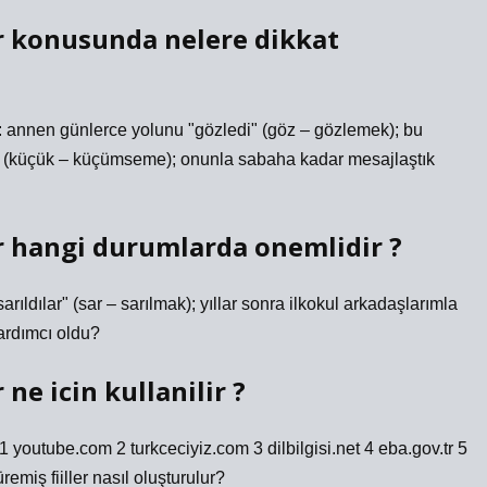
er konusunda nelere dikkat
ler : annen günlerce yolunu "gözledi" (göz – gözlemek); bu
" (küçük – küçümseme); onunla sabaha kadar mesajlaştık
er hangi durumlarda onemlidir ?
 "sarıldılar" (sar – sarılmak); yıllar sonra ilkokul arkadaşlarımla
ardımcı oldu?
 ne icin kullanilir ?
 1 youtube.com 2 turkceciyiz.com 3 dilbilgisi.net 4 eba.gov.tr 5
üremiş fiiller nasıl oluşturulur?