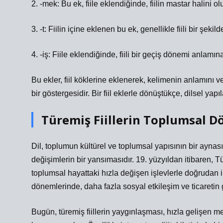
2. -mek: Bu ek, fiile eklendiğinde, fiilin mastar halini ol
3. -t: Fiilin içine eklenen bu ek, genellikle fiili bir şekilde
4. -iş: Fiile eklendiğinde, fiili bir geçiş dönemi anlamına 
Bu ekler, fiil köklerine eklenerek, kelimenin anlamını ve
bir göstergesidir. Bir fiil eklerle dönüştükçe, dilsel yapı
Türemiş Fiillerin Toplumsal Dö
Dil, toplumun kültürel ve toplumsal yapısının bir aynası
değişimlerin bir yansımasıdır. 19. yüzyıldan itibaren, T
toplumsal hayattaki hızla değişen işlevlerle doğrudan i
dönemlerinde, daha fazla sosyal etkileşim ve ticaretin g
Bugün, türemiş fiillerin yaygınlaşması, hızla gelişen m