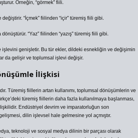
uşturur. Örneğin, “görmek” fiili.
 değiştirir. “İçmek” fiilinden “içir” türemiş fiili gibi.
dönüştürür. “Yaz” fiilinden “yazış” türemiş fiili gibi.
 işlevini genişletir. Bu tür ekler, dildeki esnekliğin ve değişimin
lar da gelişir ve toplumsal işlevi değişir.
nüşümle İlişkisi
dır. Türemiş fiillerin artan kullanımı, toplumsal dönüşümlerin ve
ürkçe’deki türemiş fiillerin daha fazla kullanılmaya başlanması,
lişkilidir. Endüstriyel devrim ve imparatorluğun son
elişmesi, dilin işlevsel hale gelmesine yol açmıştır.
edya, teknoloji ve sosyal medya dilinin bir parçası olarak