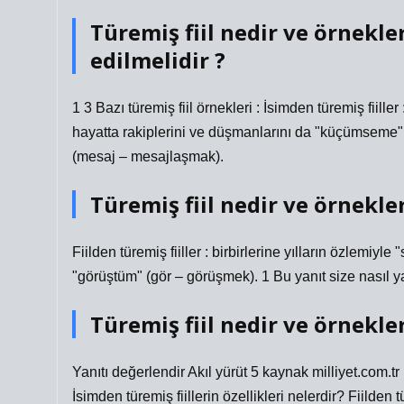
Türemiş fiil nedir ve örnekl
edilmelidir ?
1 3 Bazı türemiş fiil örnekleri : İsimden türemiş fiil
hayatta rakiplerini ve düşmanlarını da "küçümseme
(mesaj – mesajlaşmak).
Türemiş fiil nedir ve örnekl
Fiilden türemiş fiiller : birbirlerine yılların özlemiyle
"görüştüm" (gör – görüşmek). 1 Bu yanıt size nasıl y
Türemiş fiil nedir ve örnekler
Yanıtı değerlendir Akıl yürüt 5 kaynak milliyet.com.tr
İsimden türemiş fiillerin özellikleri nelerdir? Fiilden t