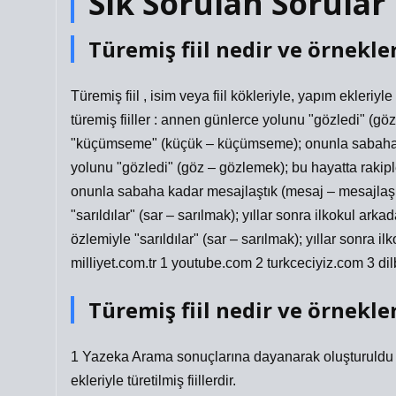
Sik Sorulan Sorular
Türemiş fiil nedir ve örnekler
Türemiş fiil , isim veya fiil kökleriyle, yapım ekleriyle 
türemiş fiiller : annen günlerce yolunu "gözledi" (gö
"küçümseme" (küçük – küçümseme); onunla sabaha 
yolunu "gözledi" (göz – gözlemek); bu hayatta raki
onunla sabaha kadar mesajlaştık (mesaj – mesajlaşmak)
"sarıldılar" (sar – sarılmak); yıllar sonra ilkokul ark
özlemiyle "sarıldılar" (sar – sarılmak); yıllar sonra 
milliyet.com.tr 1 youtube.com 2 turkceciyiz.com 3 dilb
Türemiş fiil nedir ve örnekler
1 Yazeka Arama sonuçlarına dayanarak oluşturuldu Yanı
ekleriyle türetilmiş fiillerdir.