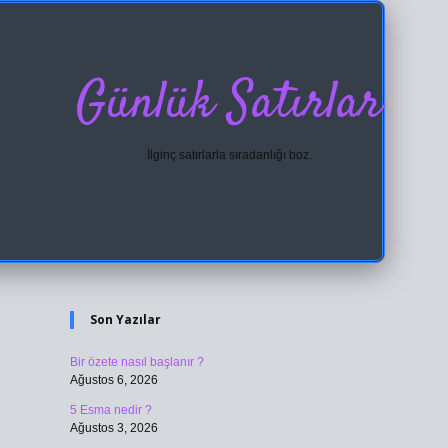
Günlük Satırlar
İlginç satırlarla sıradanlığı boz.
Sidebar
ilbet giriş
Son Yazılar
Bir özete nasıl başlanır ?
Ağustos 6, 2026
5 Esma nedir ?
Ağustos 3, 2026