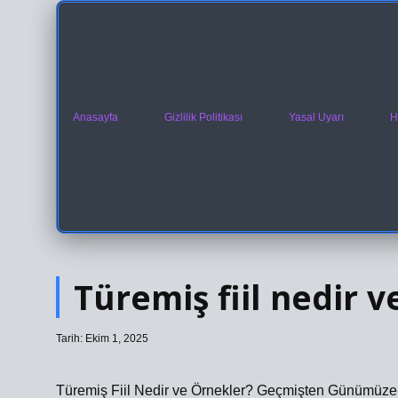
Anasayfa
Gizlilik Politikası
Yasal Uyarı
H
Türemiş fiil nedir v
Tarih: Ekim 1, 2025
Türemiş Fiil Nedir ve Örnekler? Geçmişten Günümüze 