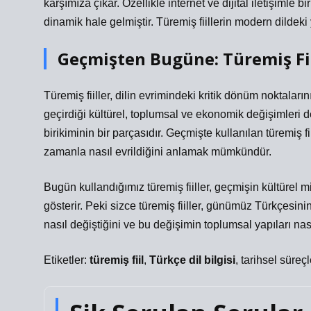
karşımıza çıkar. Özellikle internet ve dijital iletişimle 
dinamik hale gelmiştir. Türemiş fiillerin modern dildeki 
Geçmişten Bugüne: Türemiş Fii
Türemiş fiiller, dilin evrimindeki kritik dönüm noktalarını
geçirdiği kültürel, toplumsal ve ekonomik değişimleri de i
birikiminin bir parçasıdır. Geçmişte kullanılan türemiş fi
zamanla nasıl evrildiğini anlamak mümkündür.
Bugün kullandığımız türemiş fiiller, geçmişin kültürel mi
gösterir. Peki sizce türemiş fiiller, günümüz Türkçesin
nasıl değiştiğini ve bu değişimin toplumsal yapıları nas
Etiketler:
türemiş fiil
,
Türkçe dil bilgisi
,
tarihsel süreçl