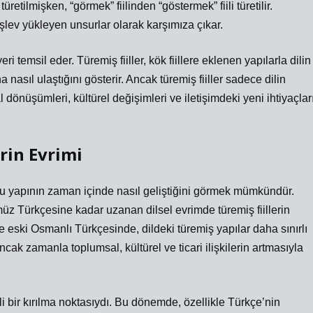
türetilmişken, “görmek” fiilinden “göstermek” fiili türetilir.
r işlev yükleyen unsurlar olarak karşımıza çıkar.
i temsil eder. Türemiş fiiller, kök fiillere eklenen yapılarla dilin
 nasıl ulaştığını gösterir. Ancak türemiş fiiller sadece dilin
l dönüşümleri, kültürel değişimleri ve iletişimdeki yeni ihtiyaçlar
erin Evrimi
 bu yapının zaman içinde nasıl geliştiğini görmek mümkündür.
 Türkçesine kadar uzanan dilsel evrimde türemiş fiillerin
e eski Osmanlı Türkçesinde, dildeki türemiş yapılar daha sınırlı
Ancak zamanla toplumsal, kültürel ve ticari ilişkilerin artmasıyla
bir kırılma noktasıydı. Bu dönemde, özellikle Türkçe’nin