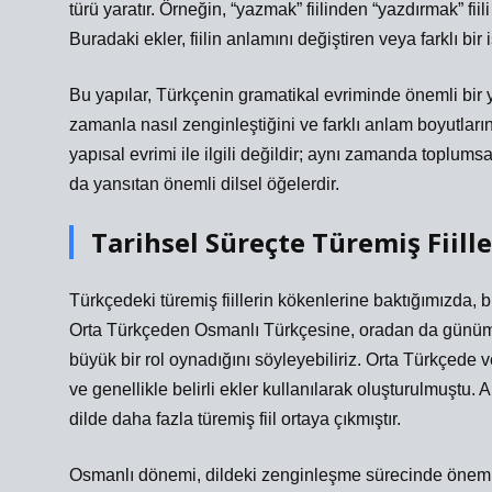
türü yaratır. Örneğin, “yazmak” fiilinden “yazdırmak” fiili 
Buradaki ekler, fiilin anlamını değiştiren veya farklı bi
Bu yapılar, Türkçenin gramatikal evriminde önemli bir yer
zamanla nasıl zenginleştiğini ve farklı anlam boyutlarına
yapısal evrimi ile ilgili değildir; aynı zamanda toplumsa
da yansıtan önemli dilsel öğelerdir.
Tarihsel Süreçte Türemiş Fiill
Türkçedeki türemiş fiillerin kökenlerine baktığımızda,
Orta Türkçeden Osmanlı Türkçesine, oradan da günümüz
büyük bir rol oynadığını söyleyebiliriz. Orta Türkçede v
ve genellikle belirli ekler kullanılarak oluşturulmuştu. 
dilde daha fazla türemiş fiil ortaya çıkmıştır.
Osmanlı dönemi, dildeki zenginleşme sürecinde önemli 