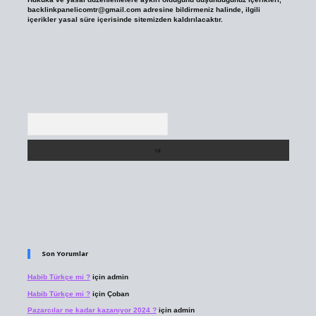
backlinkpanelicomtr@gmail.com
adresine bildirmeniz halinde, ilgili
içerikler yasal süre içerisinde sitemizden kaldırılacaktır.
Arama
Son Yorumlar
Habib Türkçe mi ?
için
admin
Habib Türkçe mi ?
için
Çoban
Pazarcılar ne kadar kazanıyor 2024 ?
için
admin