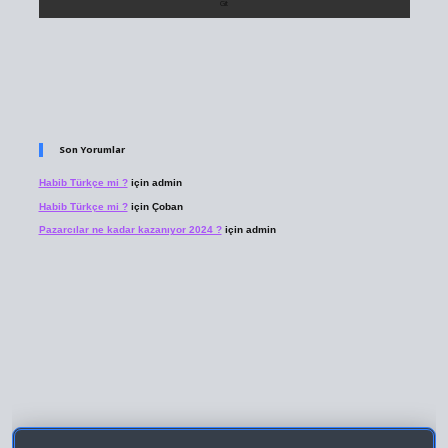
Son Yorumlar
Habib Türkçe mi ?
için
admin
Habib Türkçe mi ?
için
Çoban
Pazarcılar ne kadar kazanıyor 2024 ?
için
admin
 giriş