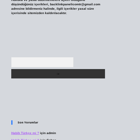
düşündüğünüz içerikleri,
backlinkpanelicomtr@gmail.com
adresine bildirmeniz halinde, ilgili içerikler yasal süre
içerisinde sitemizden kaldırılacaktır.
Arama
Son Yorumlar
Habib Türkçe mi ?
için
admin