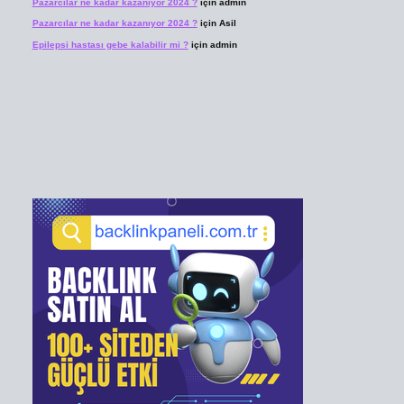
Pazarcılar ne kadar kazanıyor 2024 ?
için
admin
Pazarcılar ne kadar kazanıyor 2024 ?
için
Asil
Epilepsi hastası gebe kalabilir mi ?
için
admin