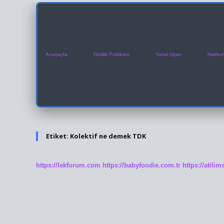
Anasayfa
Gizlilik Politikası
Yasal Uyarı
Hakkım
Etiket:
Kolektif ne demek TDK
https://lekforum.com
https://babyfoodie.com.tr
https://atili