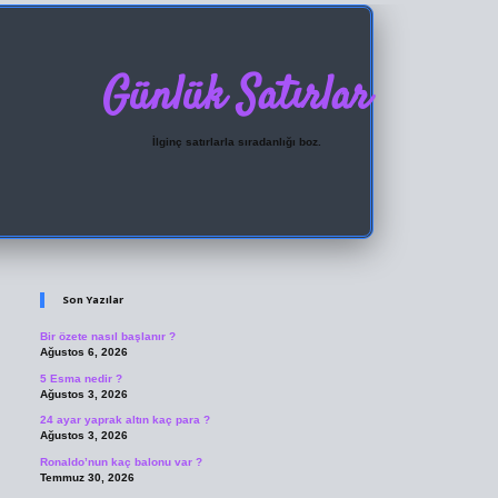
Günlük Satırlar
İlginç satırlarla sıradanlığı boz.
Sidebar
ilbet giriş
Son Yazılar
Bir özete nasıl başlanır ?
Ağustos 6, 2026
5 Esma nedir ?
Ağustos 3, 2026
24 ayar yaprak altın kaç para ?
Ağustos 3, 2026
Ronaldo’nun kaç balonu var ?
Temmuz 30, 2026