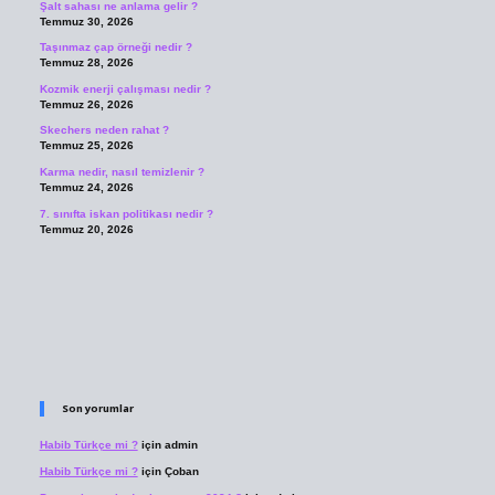
Şalt sahası ne anlama gelir ?
Temmuz 30, 2026
Taşınmaz çap örneği nedir ?
Temmuz 28, 2026
Kozmik enerji çalışması nedir ?
Temmuz 26, 2026
Skechers neden rahat ?
Temmuz 25, 2026
Karma nedir, nasıl temizlenir ?
Temmuz 24, 2026
7. sınıfta iskan politikası nedir ?
Temmuz 20, 2026
Son yorumlar
Habib Türkçe mi ?
için
admin
Habib Türkçe mi ?
için
Çoban