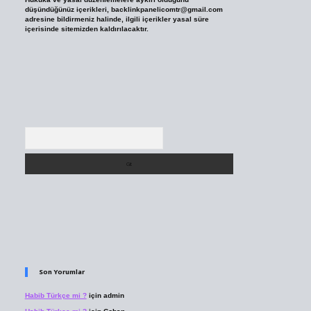
düşündüğünüz içerikleri,
backlinkpanelicomtr@gmail.com
adresine bildirmeniz halinde, ilgili içerikler yasal süre
içerisinde sitemizden kaldırılacaktır.
Arama
Son Yorumlar
Habib Türkçe mi ?
için
admin