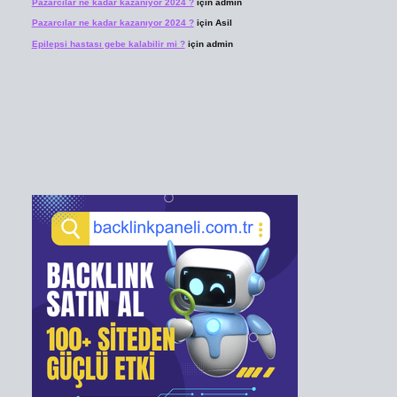
Pazarcılar ne kadar kazanıyor 2024 ?
için
admin
Pazarcılar ne kadar kazanıyor 2024 ?
için
Asil
Epilepsi hastası gebe kalabilir mi ?
için
admin