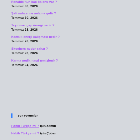
Ronaldo’nun kaç balonu var ?
Temmuz 30, 2026
Şalt sahası ne anlama gelir ?
Temmuz 30, 2026
Taşınmaz çap örneği nedir ?
Temmuz 28, 2026
Kozmik enerji çalışması nedir ?
Temmuz 26, 2026
Skechers neden rahat ?
Temmuz 25, 2026
Karma nedir, nasıl temizlenir ?
Temmuz 24, 2026
Son yorumlar
Habib Türkçe mi ?
için
admin
Habib Türkçe mi ?
için
Çoban