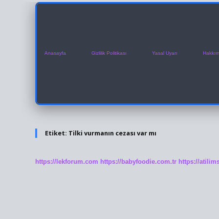
Anasayfa
Gizlilik Politikası
Yasal Uyarı
Hakkım
Etiket:
Tilki vurmanın cezası var mı
https://lekforum.com
https://babyfoodie.com.tr
https://atili