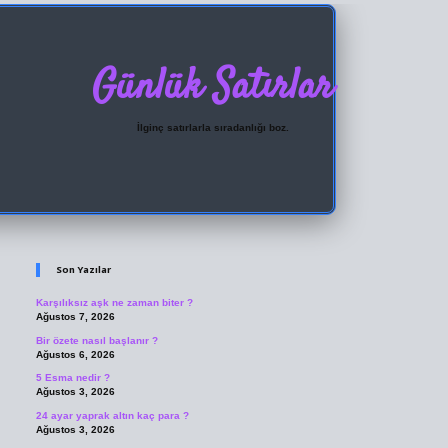
Günlük Satırlar
İlginç satırlarla sıradanlığı boz.
Sidebar
ilbet giriş
Son Yazılar
Karşılıksız aşk ne zaman biter ?
Ağustos 7, 2026
Bir özete nasıl başlanır ?
Ağustos 6, 2026
5 Esma nedir ?
Ağustos 3, 2026
24 ayar yaprak altın kaç para ?
Ağustos 3, 2026