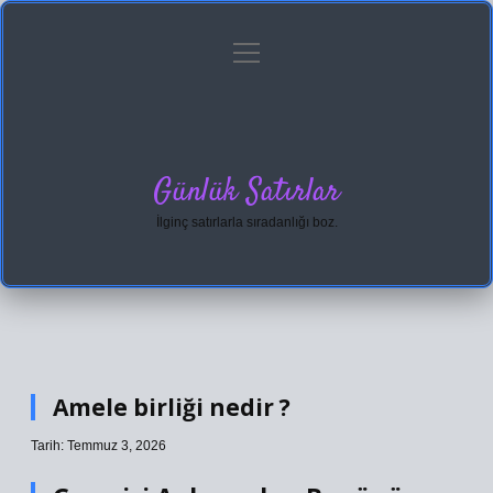
menüyü
Anasayfa
Gizlilik Politikası
Yasal Uyarı
aç
Hakkımızda
Günlük Satırlar
İlginç satırlarla sıradanlığı boz.
Amele birliği nedir ?
Tarih: Temmuz 3, 2026